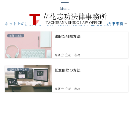
Menu
ネット上の誹謗中傷・削除・発信者情報開示は立花志功法律事務所へ【札幌の弁護士】
削除の方法
法的な削除方法
弁護士 立花 志功
任意削除の方法
任意削除の方法
弁護士 立花 志功